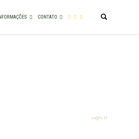
NFORMAÇÕES
CONTATO
><(((º> 17