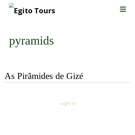
pyramids
As Pirâmides de Gizé
><(((º> 17