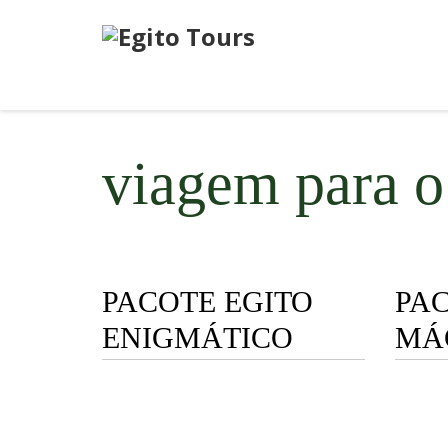
viagem para o
PACOTE EGITO
PAC
ENIGMÁTICO
MÁ