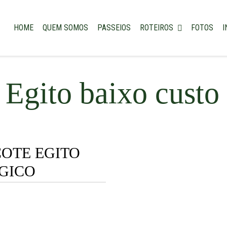
HOME
QUEM SOMOS
PASSEIOS
ROTEIROS
FOTOS
I
 Egito baixo custo
OTE EGITO
GICO