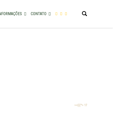
NFORMAÇÕES
CONTATO
><(((º> 17