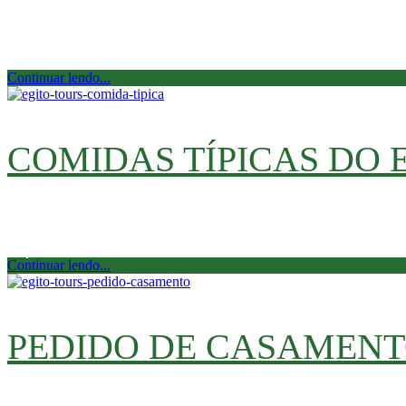
Para o resto do mundo, o Natal é comemorado no di
[…]
Continuar lendo...
COMIDAS TÍPICAS DO 
Uma das melhores experiências que um viajante pode 
separamos uma lista de receitas […]
Continuar lendo...
PEDIDO DE CASAMEN