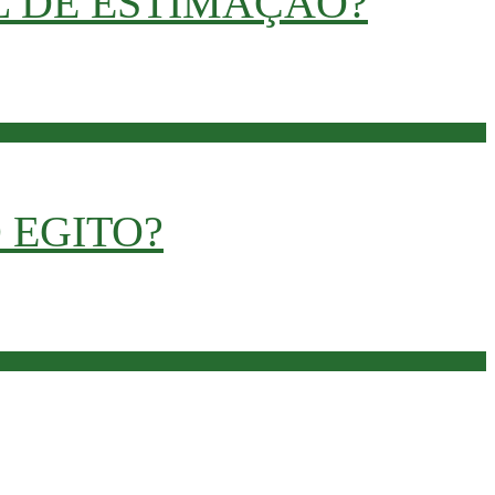
 DE ESTIMAÇÃO?
ão! Esse animalzinho é muito comum na Vila Núbia,
 EGITO?
m toda a cultura local, o deserto… e por aí vai,