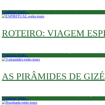
Não sou eu que estou chorando, é você que está! 
@gabiidalia quando foi surpreendida pelo […]
Continuar lendo...
ROTEIRO: VIAGEM ESP
De 9 a 18 de outubro - Últimas vagas!
Continuar lendo...
AS PIRÂMIDES DE GIZÉ
As Pirâmides de Gizé são um sítio arqueológico no p
Continuar lendo...