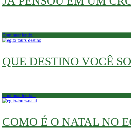
JÁ PENSOU EM UM CR
Já pensou em ter um animal exótico como pet? Ago
uma aldeia em Aswan […]
Continuar lendo...
QUE DESTINO VOCÊ S
O Egito é cheio de lugares lindos, templos impressi
poderia ficar o dia todo e […]
Continuar lendo...
COMO É O NATAL NO E