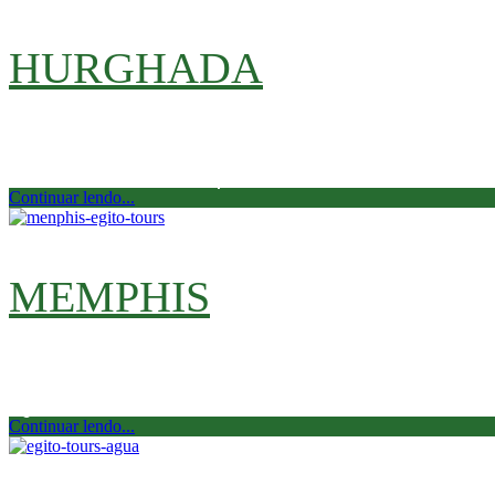
HURGHADA
Hurghada é a capital administrativa da província do
atraiu, incluindo a temperatura […]
Continuar lendo...
MEMPHIS
Memphis é considerada uma das maiores capitais do 
Egito nos dias do Rei Mina
Continuar lendo...