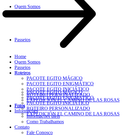
Quem Somos
Passeios
Home
Quem Somos
Passeios
Roteiros
Roteiros
PACOTE EGITO MÁGICO
PACOTE EGITO ENIGMÁTICO
PACOTE EGITO INICIÁTICO
PACOTE EGITO MÁGICO
ROTEIRO PERSONALIZADO
PACOTE EGITO ENIGMÁTICO
EXPEDICIÓN EL CAMINO DE LAS ROSAS
PACOTE EGITO INICIÁTICO
Fotos
Fotos
ROTEIRO PERSONALIZADO
Informações
EXPEDICIÓN EL CAMINO DE LAS ROSAS
Informações úteis
Como Trabalhamos
Contato
Fale Conosco