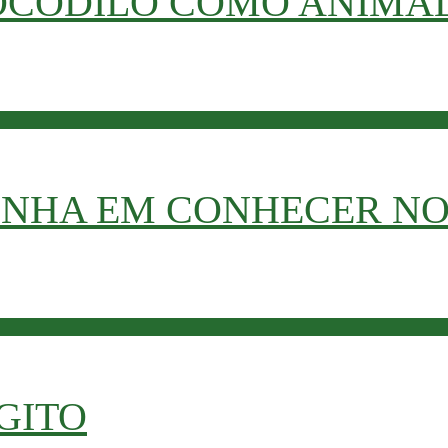
OCODILO COMO ANIMAL
ra imagina ter um crocodilo como animal de estimaç
ONHA EM CONHECER NO
onantemente enormes, praias maravilhosas, cidades co
GITO