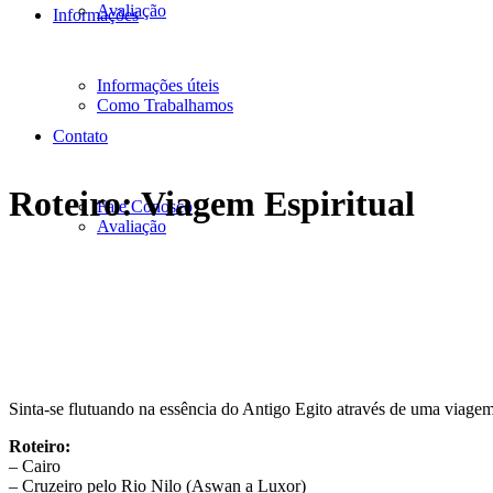
Avaliação
Informações
Informações úteis
Como Trabalhamos
Contato
Roteiro: Viagem Espiritual
Fale Conosco
Avaliação
Sinta-se flutuando na essência do Antigo Egito através de uma viagem 
Roteiro:
– Cairo
– Cruzeiro pelo Rio Nilo (Aswan a Luxor)